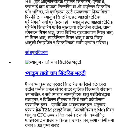
HIP (हट आइसोस्टेटिक प्रेसिंग सिन्टरिंग) प्रविधि,
जसलाई कम चापको सिन्टरिंग वा ओभरप्रेसर सिन्टरिंग
पनि भनिन्छ, यो प्रक्रिया एउटै उपकरणमा डिव्याक्सिंग,
प्रि-हिटिंग, भ्याकुम सिन्टरिंग, हट आइसोस्टेटिक
प्रेसिंगको नयाँ प्रक्रिया हो। भ्याकुम हट आइसोस्टेटिक
प्रेसिंग सिन्टरिंग फर्नेस मुख्यतया स्टेनलेस स्टील, तामा
टंगस्टन मिश्र धातु, उच्च विशिष्ट गुरुत्वाकर्षण मिश्र धातु,
मो मिश्र धातु, टाइटेनियम मिश्र धातु र कडा मिश्र
धातुको डिग्रेजिंग र सिन्टरिंगको लागि प्रयोग गरिन्छ।
सोधपुछ
विवरण
भ्याकुम तातो चाप सिंटरिङ भट्टी
पैजन भ्याकुम हट प्रेसर सिन्टरिङ फर्नेसले स्टेनलेस
स्टील फर्नेस डबल लेयर वाटर कुलिङ स्लिभको संरचना
अपनाउँछ, र सबै उपचार सामग्रीहरू धातु प्रतिरोधद्वारा
तताइन्छ, र विकिरण हीटरबाट सिधै तातो वर्कपीसमा
प्रसारित हुन्छ। प्राविधिक आवश्यकताहरू अनुसार,
प्रेसर हेड TZM (टाइटेनियम, जिरकोनियम र Mo) मिश्र
धातु वा CFC उच्च शक्ति कार्बन र कार्बन कम्पोजिट
फाइबरबाट बनाउन सकिन्छ। उच्च तापक्रममा वर्कपीसमा
दबाब 800t पुग्न सक्छ।