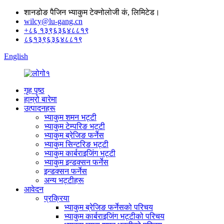
शानडोङ पैजिन भ्याकुम टेक्नोलोजी कं, लिमिटेड।
wilcy@lu-gang.cn
+८६ १३९६३६४८८१९
८६१३९६३६४८८१९
English
गृह पृष्ठ
हाम्रो बारेमा
उत्पादनहरू
भ्याकुम शमन भट्टी
भ्याकुम टेम्परिङ भट्टी
भ्याकुम ब्रेजिङ फर्नेस
भ्याकुम सिन्टरिङ भट्टी
भ्याकुम कार्बराइजिंग भट्टी
भ्याकुम इन्डक्सन फर्नेस
इन्डक्सन फर्नेस
अन्य भट्टीहरू
आवेदन
प्रक्रिया
भ्याकुम ब्रेजिङ फर्नेसको परिचय
भ्याकुम कार्बराइजिंग भट्टीको परिचय