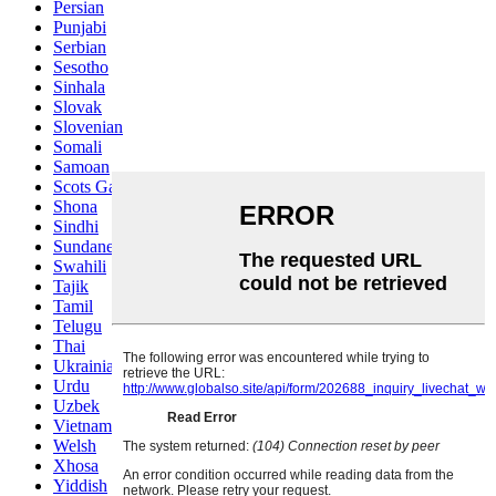
Persian
Punjabi
Serbian
Sesotho
Sinhala
Slovak
Slovenian
Somali
Samoan
Scots Gaelic
Shona
Sindhi
Sundanese
Swahili
Tajik
Tamil
Telugu
Thai
Ukrainian
Urdu
Uzbek
Vietnamese
Welsh
Xhosa
Yiddish