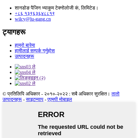
शानडोङ पैजिन भ्याकुम टेक्नोलोजी कं, लिमिटेड।
+८६ १३९६३६४८८१९
wilcy@lu-gang.cn
ट्यागहरू
हाम्रो बारेमा
हामीलाई सम्पर्क गर्नुहोस
उत्पादनहरू
© प्रतिलिपि अधिकार - २०१०-२०२२ : सबै अधिकार सुरक्षित।
तातो
उत्पादनहरू
-
साइटम्याप
-
एएमपी मोबाइल